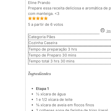
Eline Prando
Prepare essa receita deliciosa e aromática de 
com manteiga. <3
5
a partir de
6
votos
Imp
Categoria
Pães
Cozinha
Caseira
horas
Tempo de preparação
3
hrs
minutos
Tempo de Preparo
30
mins
horas
minutos
Tempo total
3
hrs
30
mins
Ingredientes
Etapa 1
½
xícara de água
1
e 1/2 xícara de leite
¾
xícara de aveia em flocos finos
2
colheres
sopa de farinha de trigo (rasa)