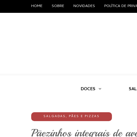
HOME
SOBRE
NOVIDADES
POLÍTICA DE PRI
DOCES
SA
SALGADAS
,
PÃES E PIZZAS
Pãezinhos integrais de av