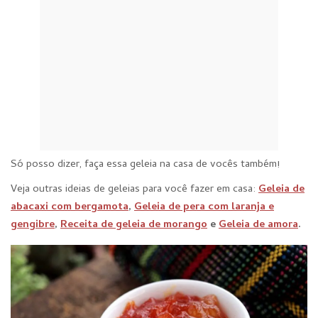
Só posso dizer, faça essa geleia na casa de vocês também!
Veja outras ideias de geleias para você fazer em casa:
Geleia de
abacaxi com bergamota
,
Geleia de pera com laranja e
gengibre
,
Receita de geleia de morango
e
Geleia de amora
.