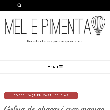
Receitas fáceis para inspirar você!
MENU
DOCES
,
FAÇA EM CASA
,
GELEIAS
Geleia de abacaxi com mamão