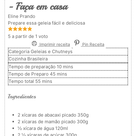
- Faça em casa
Eline Prando
Prepare essa geleia fácil e deliciosa
5
a partir de 1 voto
Imprimir receita
Pin Receita
Categoria
Geleias e Chutneys
Cozinha
Brasileira
minutos
Tempo de preparação
10
mins
minutos
Tempo de Preparo
45
mins
minutos
Tempo total
55
mins
Ingredientes
2
xícaras de abacaxi picado
350g
2
xícaras de mamão picado
300g
½
xícara de água
120ml
2 ½
xícaras de açúcar
300g