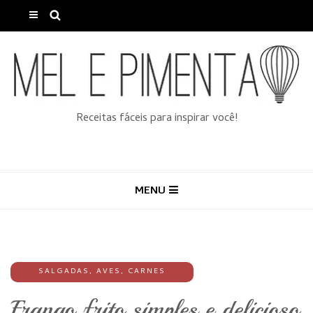
Receitas fáceis para inspirar você!
MENU
SALGADAS
,
AVES
,
CARNES
Frango frito simples e delicioso