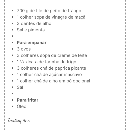
700
g
de filé de peito de frango
1
colher
sopa de vinagre de maçã
3
dentes de alho
Sal e pimenta
Para empanar
3
ovos
3
colheres
sopa de creme de leite
1 ½
xícara de farinha de trigo
3
colheres
chá de páprica picante
1
colher
chá de açúcar mascavo
1
colher chá de alho em pó
opcional
Sal
Para fritar
Óleo
Instruções