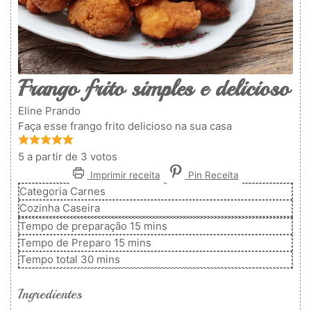
Frango frito simples e delicioso
Eline Prando
Faça esse frango frito delicioso na sua casa
5
a partir de
3
votos
Imprimir receita
Pin Receita
Categoria
Carnes
Cozinha
Caseira
minutos
Tempo de preparação
15
mins
minutos
Tempo de Preparo
15
mins
minutos
Tempo total
30
mins
Ingredientes