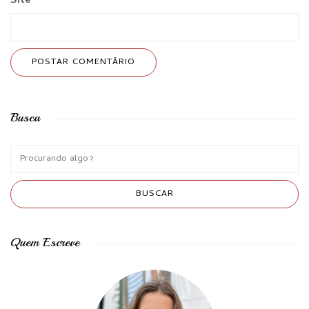
Site
Busca
Quem Escreve