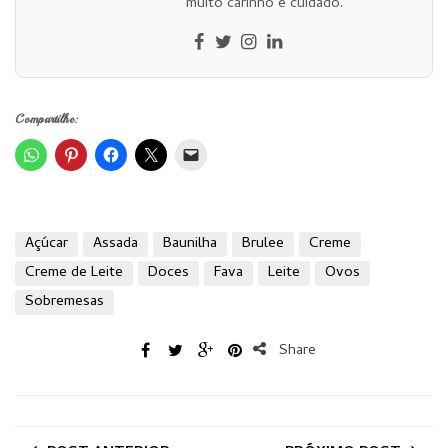
muito carinho e cuidado.
Compartilhe:
Açúcar
Assada
Baunilha
Brulee
Creme
Creme de Leite
Doces
Fava
Leite
Ovos
Sobremesas
Share