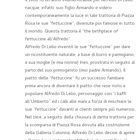
Il 1908 fu un anno indimenticabile per Alfredo Di Lelio:
nacque, infatti, suo figlio Armando e videro
contemporaneamente la luce in tale trattoria di Piazza
Rosa le sue “fettuccine”, divenute poi famose in tutto
il mondo. Questa trattoria è “the birthplace of
fettuccine all’Alfredo”.
Alfredo Di Lelio inventò le sue “fettuccine” per dare
un ricostituente naturale, a base di burro e parmigiano,
a sua moglie (e mia nonna) Ines, prostrata in seguito al
parto del suo primogenito (mio padre Armando). Il
piatto delle “fettuccine” fu un successo familiare
prima ancora di diventare il piatto che rese noto e
popolare Alfredo Di Lelio, personaggio con “i baffi
all’Umberto” ed i calli alle mani a forza di mischiare le
sue “fettuccine” davanti ai clienti sempre più numerosi.
Nel 1914, a seguito della chiusura di detta trattoria per
la scomparsa di Piazza Rosa dovuta alla costruzione
della Galleria Colonna, Alfredo Di Lelio decise di aprire