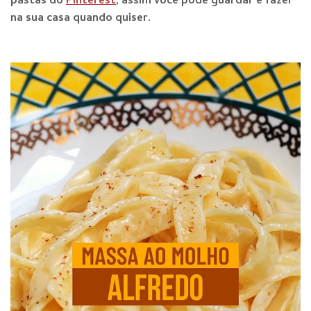
pastas do
Pinterest
, assim você pode guardar e fazer
na sua casa quando qu
iser.