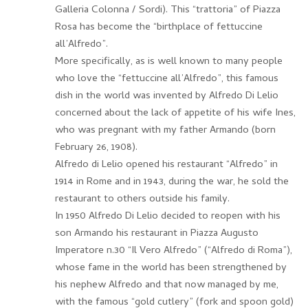
Galleria Colonna / Sordi). This “trattoria” of Piazza
Rosa has become the “birthplace of fettuccine
all’Alfredo”.
More specifically, as is well known to many people
who love the “fettuccine all’Alfredo”, this famous
dish in the world was invented by Alfredo Di Lelio
concerned about the lack of appetite of his wife Ines,
who was pregnant with my father Armando (born
February 26, 1908).
Alfredo di Lelio opened his restaurant “Alfredo” in
1914 in Rome and in 1943, during the war, he sold the
restaurant to others outside his family.
In 1950 Alfredo Di Lelio decided to reopen with his
son Armando his restaurant in Piazza Augusto
Imperatore n.30 “Il Vero Alfredo” (“Alfredo di Roma”),
whose fame in the world has been strengthened by
his nephew Alfredo and that now managed by me,
with the famous “gold cutlery” (fork and spoon gold)