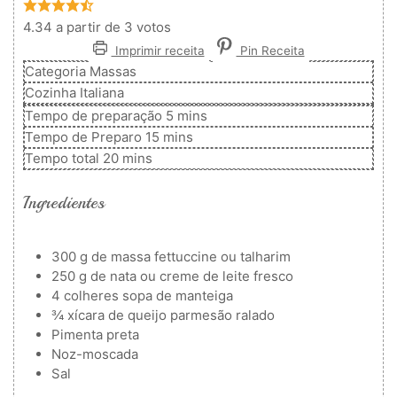
4.34
a partir de
3
votos
Imprimir receita
Pin Receita
Categoria
Massas
Cozinha
Italiana
minutos
Tempo de preparação
5
mins
minutos
Tempo de Preparo
15
mins
minutos
Tempo total
20
mins
Ingredientes
300
g
de massa
fettuccine ou talharim
250
g
de nata ou creme de leite fresco
4
colheres
sopa de manteiga
¾
xícara de queijo parmesão ralado
Pimenta preta
Noz-moscada
Sal