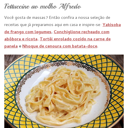
Fettuccine ao molho Alfredo
Você gosta de massas? Então confira a nossa seleção de
receitas que já preparamos aqui em casa e inspire-se:
Yakisoba
de frango com legumes
,
Conchiglione recheado com
abóbora e ricota,
Tortéi enrolado cozido na carne de
panela
e
Nhoque de cenoura com batata-doce
.