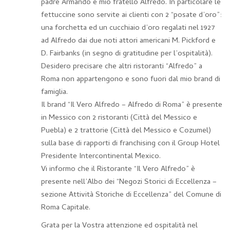
padre Armando e mio fratello Alfredo. In particolare le
fettuccine sono servite ai clienti con 2 “posate d’oro”:
una forchetta ed un cucchiaio d’oro regalati nel 1927
ad Alfredo dai due noti attori americani M. Pickford e
D. Fairbanks (in segno di gratitudine per l’ospitalità).
Desidero precisare che altri ristoranti “Alfredo” a
Roma non appartengono e sono fuori dal mio brand di
famiglia.
Il brand “Il Vero Alfredo – Alfredo di Roma” è presente
in Messico con 2 ristoranti (Città del Messico e
Puebla) e 2 trattorie (Città del Messico e Cozumel)
sulla base di rapporti di franchising con il Group Hotel
Presidente Intercontinental Mexico.
Vi informo che il Ristorante “Il Vero Alfredo” è
presente nell’Albo dei “Negozi Storici di Eccellenza –
sezione Attività Storiche di Eccellenza” del Comune di
Roma Capitale.
Grata per la Vostra attenzione ed ospitalità nel