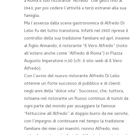
a Roma il suo ristorante “Alfredo” che gestì fino al
1943, per poi cedere l’attività a terzi estranei alla sua
famiglia.
Ma l’assenza dalla scena gastronomica di Alfredo Di
Lelio fu del tutto transitoria. Infatti nel 1950 riprese il
controllo della sua tradizione familiare ed aprì, insieme
al figlio Armando, il ristorante “Il Vero Alfredo” (noto
all’estero anche come “Alfredo di Roma”) in Piazza
Augusto Imperatore n.30 (cfr. il sito web di Il Vero
Alfredo).
Con l’avvio del nuovo ristorante Alfredo Di Lelio
ottenne un forte successo di pubblico e di clienti
negli anni della “dolce vita”. Successo, che, tuttora,
richiama nel ristorante un flusso continuo di turisti da
ogni parte del mondo per assaggiare le famose
“fettuccine all’Alfredo” al doppio burro da me servite,
con l’impegno di continuare nel tempo la tradizione
familiare dei miei cari maestri, nonno Alfredo, mio