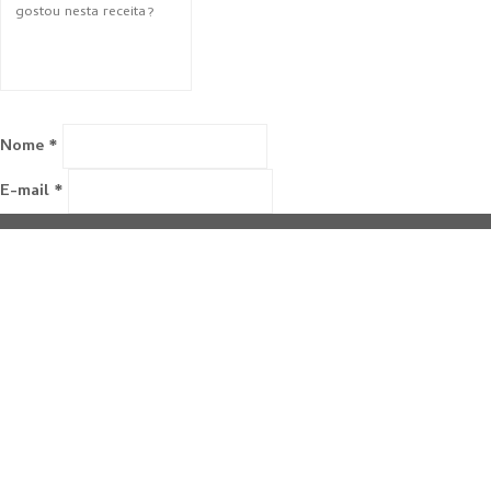
Nome *
E-mail *
Avalie e comente a receita
A rating is required
A name is required
An email is required
Recipe Ratings without Comment