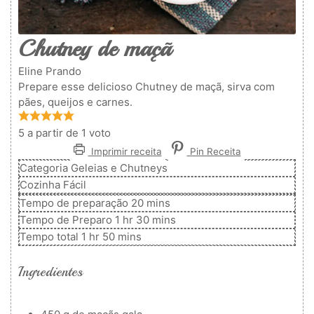
Chutney de maçã
Eline Prando
Prepare esse delicioso Chutney de maçã, sirva com
pães, queijos e carnes.
5
a partir de 1 voto
Imprimir receita
Pin Receita
Categoria
Geleias e Chutneys
Cozinha
Fácil
minutos
Tempo de preparação
20
mins
hora
minutos
Tempo de Preparo
1
hr
30
mins
hora
minutos
Tempo total
1
hr
50
mins
Ingredientes