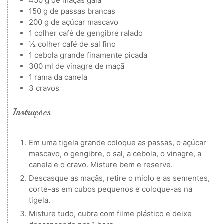
450
g
de maçãs gala
150
g
de passas brancas
200
g
de açúcar mascavo
1
colher
café de gengibre ralado
½
colher
café de sal fino
1
cebola grande finamente picada
300
ml
de vinagre de maçã
1
rama da canela
3
cravos
Instruções
Em uma tigela grande coloque as passas, o açúcar
mascavo, o gengibre, o sal, a cebola, o vinagre, a
canela e o cravo. Misture bem e reserve.
Descasque as maçãs, retire o miolo e as sementes,
corte-as em cubos pequenos e coloque-as na
tigela.
Misture tudo, cubra com filme plástico e deixe