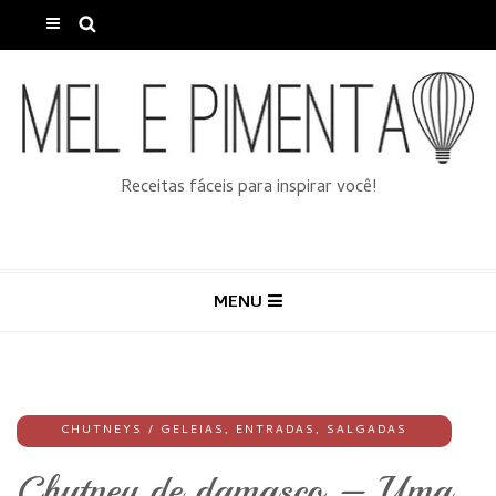
Receitas fáceis para inspirar você!
MENU
CHUTNEYS / GELEIAS
,
ENTRADAS
,
SALGADAS
Chutney de damasco – Uma