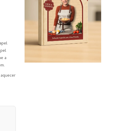
apel
apel
ue a
em.
 aquecer