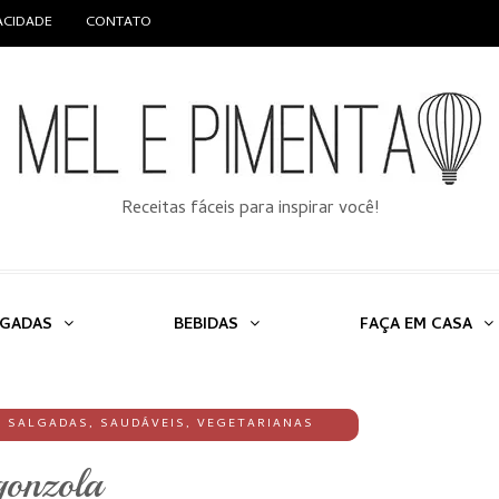
VACIDADE
CONTATO
Receitas fáceis para inspirar você!
LGADAS
BEBIDAS
FAÇA EM CASA
,
SALGADAS
,
SAUDÁVEIS
,
VEGETARIANAS
gonzola