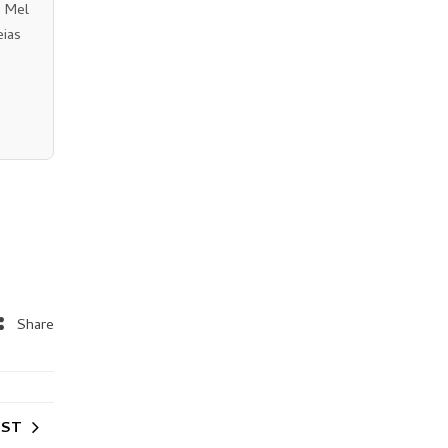
o Mel
eias
Share
OST