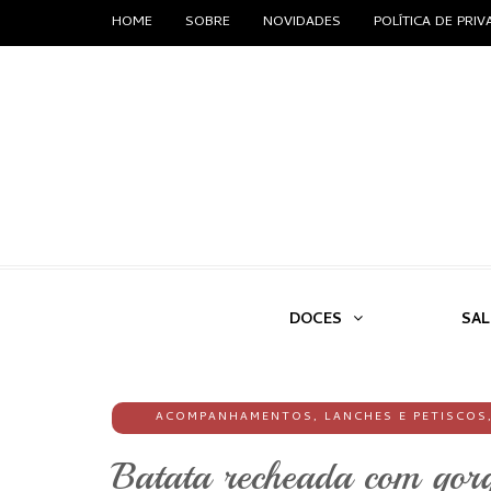
HOME
SOBRE
NOVIDADES
POLÍTICA DE PRI
DOCES
SA
ACOMPANHAMENTOS
,
LANCHES E PETISCOS
Batata recheada com gor