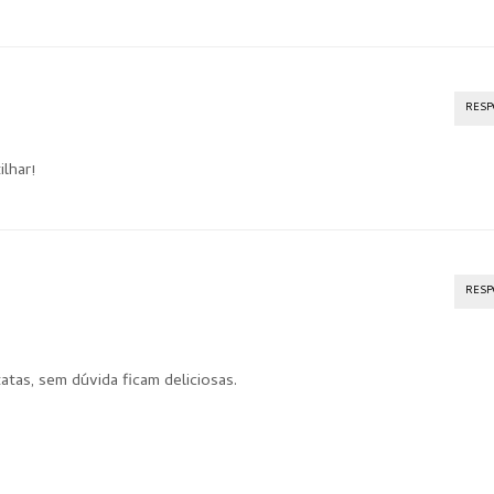
RES
ilhar!
RES
atas, sem dúvida ficam deliciosas.