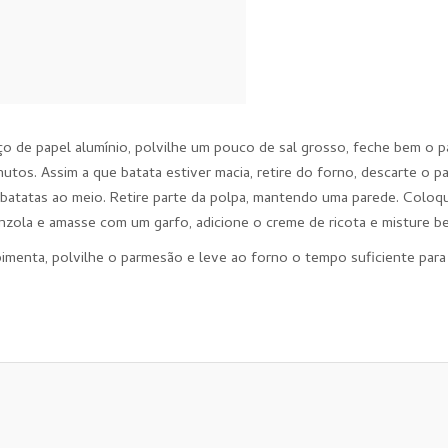
o de papel alumínio, polvilhe um pouco de sal grosso, feche bem o p
tos. Assim a que batata estiver macia, retire do forno, descarte o p
 batatas ao meio. Retire parte da polpa, mantendo uma parede. Coloq
onzola e amasse com um garfo, adicione o creme de ricota e misture b
imenta, polvilhe o parmesão e leve ao forno o tempo suficiente para