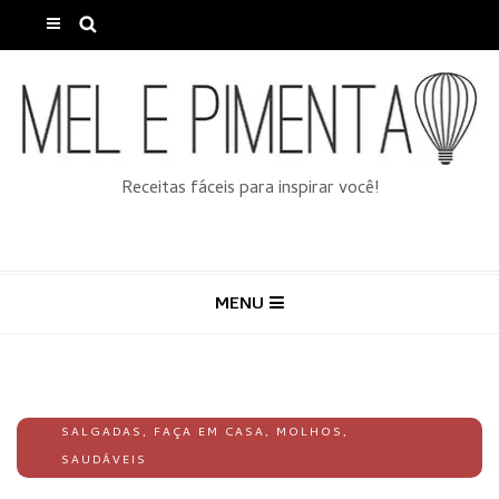
Receitas fáceis para inspirar você!
MENU
SALGADAS
,
FAÇA EM CASA
,
MOLHOS
,
SAUDÁVEIS