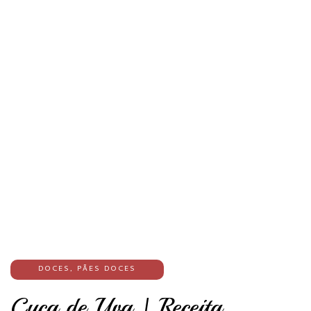
DOCES
,
PÃES DOCES
Cuca de Uva | Receita