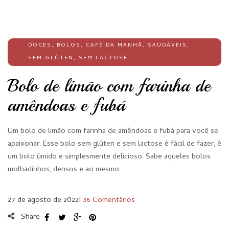
DOCES
,
BOLOS
,
CAFÉ DA MANHÃ
,
SAUDÁVEIS
,
SEM GLÚTEN
,
SEM LACTOSE
Bolo de limão com farinha de
amêndoas e fubá
Um bolo de limão com farinha de amêndoas e fubá para você se
apaixonar. Esse bolo sem glúten e sem lactose é fácil de fazer, é
um bolo úmido e simplesmente delicioso. Sabe aqueles bolos
molhadinhos, densos e ao mesmo…
27 de agosto de 2022
I
36 Comentários
Share