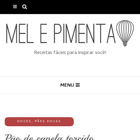
Receitas fáceis para inspirar você!
MENU
DOCES
,
PÃES DOCES
Pão de canela torcido