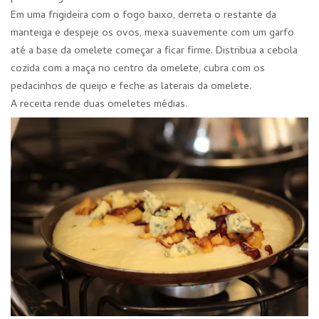
Em uma frigideira com o fogo baixo, derreta o restante da
manteiga e despeje os ovos, mexa suavemente com um garfo
até a base da omelete começar a ficar firme. Distribua a cebola
cozida com a maça no centro da omelete, cubra com os
pedacinhos de queijo e feche as laterais da omelete.
A receita rende duas omeletes médias.