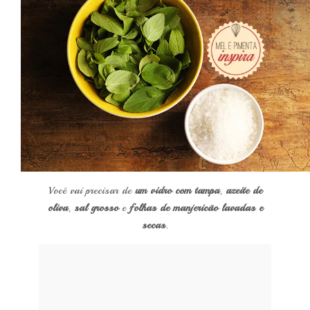
Você vai precisar de
um
vidro com tampa
,
azeite de
oliva
,
sal grosso
e
folhas de manjericão lavadas e
secas
.