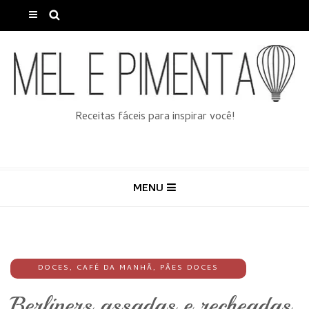
Receitas fáceis para inspirar você!
MENU
DOCES
,
CAFÉ DA MANHÃ
,
PÃES DOCES
Berliners assadas e recheadas