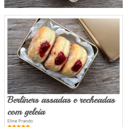
Berliners assadas e recheadas
com geleia
Eline Prando