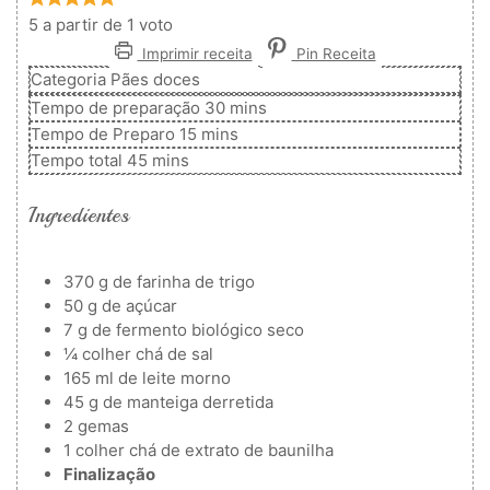
5
a partir de 1 voto
Imprimir receita
Pin Receita
Categoria
Pães doces
minutos
Tempo de preparação
30
mins
minutos
Tempo de Preparo
15
mins
minutos
Tempo total
45
mins
Ingredientes
370
g
de farinha de trigo
50
g
de açúcar
7
g
de fermento biológico seco
¼
colher
chá de sal
165
ml
de leite morno
45
g
de manteiga derretida
2
gemas
1
colher
chá de extrato de baunilha
Finalização