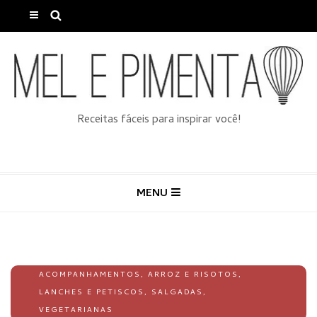
Receitas fáceis para inspirar você!
MENU
ACOMPANHAMENTOS
,
ARROZ E RISOTOS
,
LANCHES E PETISCOS
,
SALGADAS
,
VEGETARIANAS