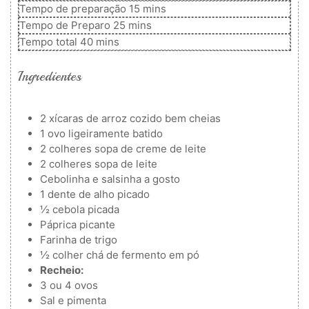
minutos
Tempo de preparação
15
mins
minutos
Tempo de Preparo
25
mins
minutos
Tempo total
40
mins
Ingredientes
2
xícaras de arroz cozido
bem cheias
1
ovo
ligeiramente batido
2
colheres
sopa de creme de leite
2
colheres
sopa de leite
Cebolinha e salsinha a gosto
1
dente de alho picado
½
cebola picada
Páprica picante
Farinha de trigo
½
colher
chá de fermento em pó
Recheio:
3
ou 4 ovos
Sal e pimenta