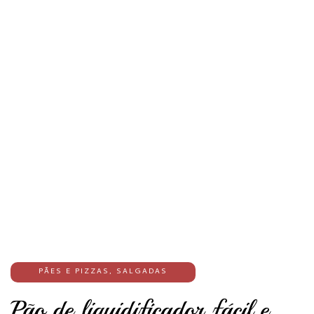
PÃES E PIZZAS
,
SALGADAS
Pão de liquidificador fácil e