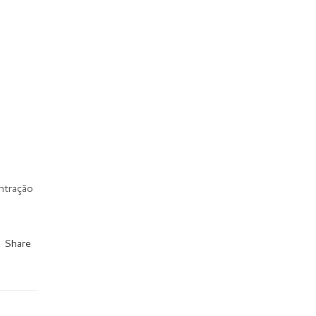
ntração
Share