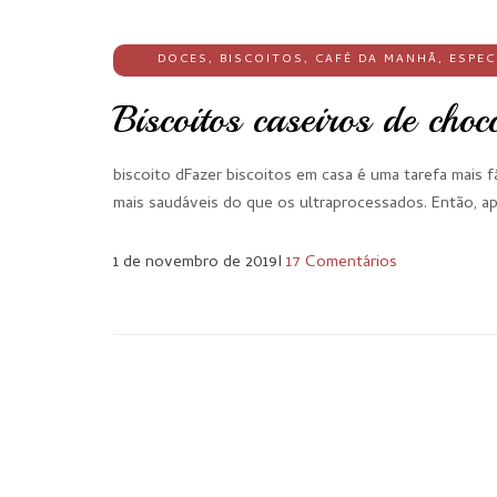
DOCES
,
BISCOITOS
,
CAFÉ DA MANHÃ
,
ESPEC
Biscoitos caseiros de choc
biscoito dFazer biscoitos em casa é uma tarefa mais 
mais saudáveis do que os ultraprocessados. Então, ap
1 de novembro de 2019
I
17 Comentários