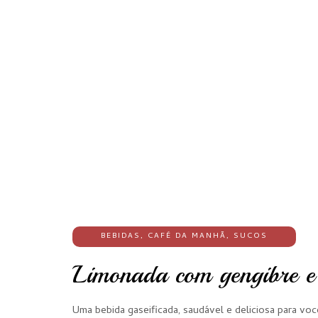
BEBIDAS
,
CAFÉ DA MANHÃ
,
SUCOS
Limonada com gengibre e 
Uma bebida gaseificada, saudável e deliciosa para voc