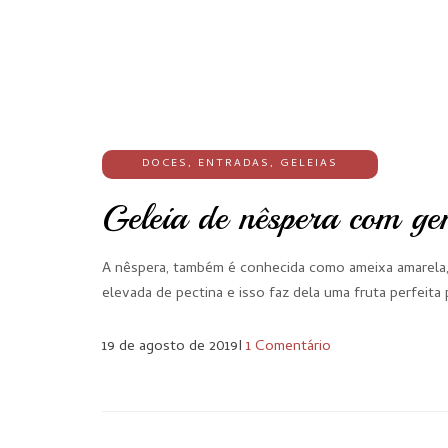
DOCES
,
ENTRADAS
,
GELEIAS
Geleia de nêspera com ge
A nêspera, também é conhecida como ameixa amarela, 
elevada de pectina e isso faz dela uma fruta perfeit
19 de agosto de 2019
I
1 Comentário