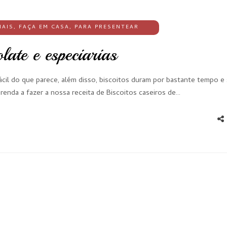
IAIS
,
FAÇA EM CASA
,
PARA PRESENTEAR
olate e especiarias
fácil do que parece, além disso, biscoitos duram por bastante tempo 
renda a fazer a nossa receita de Biscoitos caseiros de…