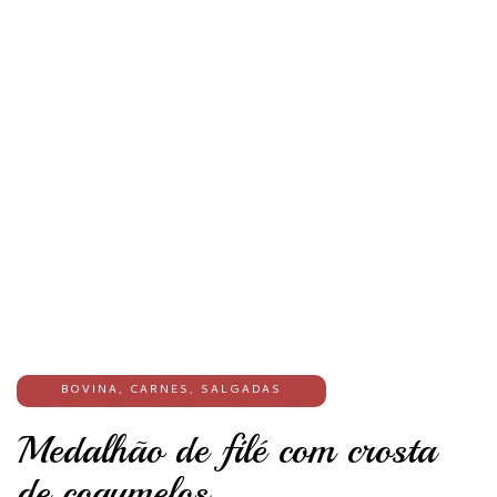
BOVINA
,
CARNES
,
SALGADAS
Medalhão de filé com crosta
de cogumelos