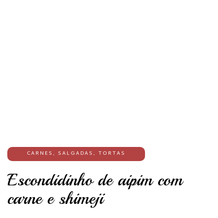
CARNES
,
SALGADAS
,
TORTAS
Escondidinho de aipim com
carne e shimeji