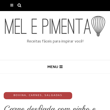
Receitas fáceis para inspirar você!
MENU
BOVINA
,
CARNES
,
SALGADAS
Carne desfiada com vinho e