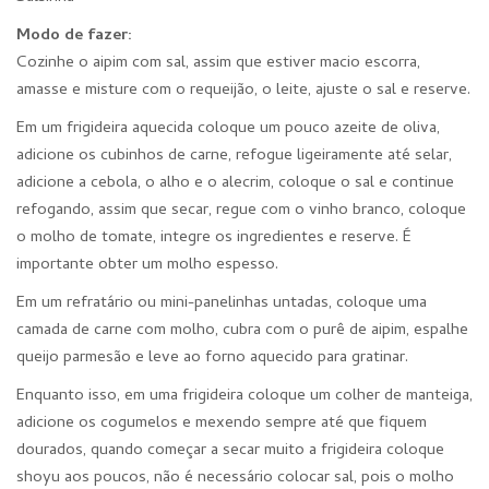
Modo de fazer:
Cozinhe o aipim com sal, assim que estiver macio escorra,
amasse e misture com o requeijão, o leite, ajuste o sal e reserve.
Em um frigideira aquecida coloque um pouco azeite de oliva,
adicione os cubinhos de carne, refogue ligeiramente até selar,
adicione a cebola, o alho e o alecrim, coloque o sal e continue
refogando, assim que secar, regue com o vinho branco, coloque
o molho de tomate, integre os ingredientes e reserve. É
importante obter um molho espesso.
Em um refratário ou mini-panelinhas untadas, coloque uma
camada de carne com molho, cubra com o purê de aipim, espalhe
queijo parmesão e leve ao forno aquecido para gratinar.
Enquanto isso, em uma frigideira coloque um colher de manteiga,
adicione os cogumelos e mexendo sempre até que fiquem
dourados, quando começar a secar muito a frigideira coloque
shoyu aos poucos, não é necessário colocar sal, pois o molho