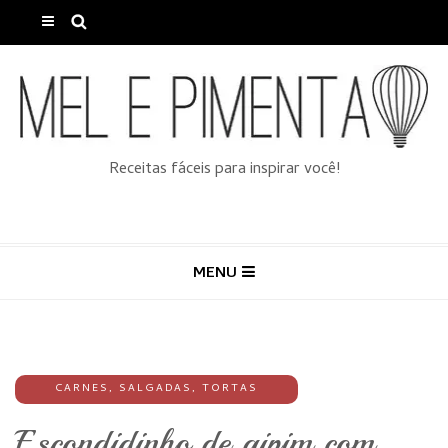
Receitas fáceis para inspirar você!
MENU
CARNES
,
SALGADAS
,
TORTAS
Escondidinho de aipim com