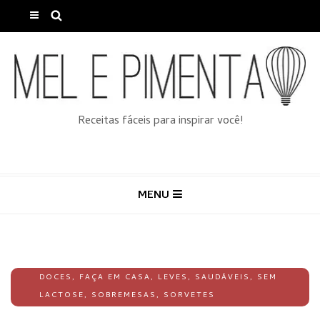
Receitas fáceis para inspirar você!
MENU
DOCES
,
FAÇA EM CASA
,
LEVES
,
SAUDÁVEIS
,
SEM
LACTOSE
,
SOBREMESAS
,
SORVETES