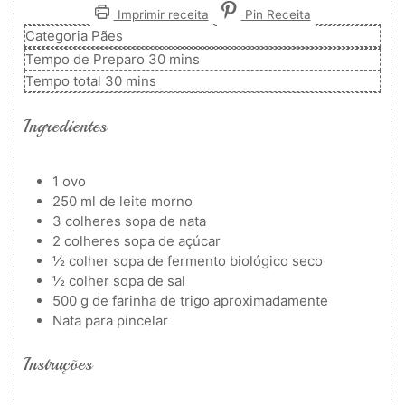
Imprimir receita
Pin Receita
Categoria
Pães
minutos
Tempo de Preparo
30
mins
minutos
Tempo total
30
mins
Ingredientes
1
ovo
250
ml
de leite morno
3
colheres
sopa de nata
2
colheres
sopa de açúcar
½
colher
sopa de fermento biológico seco
½
colher
sopa de sal
500
g
de farinha de trigo
aproximadamente
Nata para pincelar
Instruções