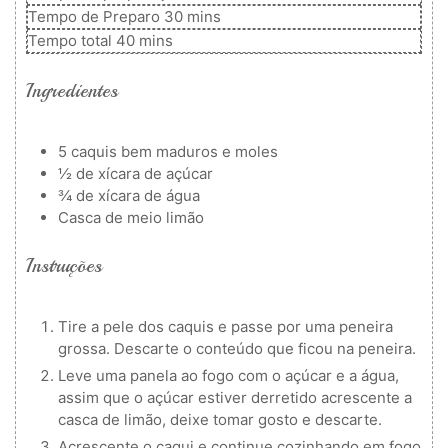
minutos
Tempo de Preparo
30
mins
minutos
Tempo total
40
mins
Ingredientes
5
caquis bem maduros e moles
½
de xícara de açúcar
¾
de xícara de água
Casca de meio limão
Instruções
Tire a pele dos caquis e passe por uma peneira
grossa. Descarte o conteúdo que ficou na peneira.
Leve uma panela ao fogo com o açúcar e a água,
assim que o açúcar estiver derretido acrescente a
casca de limão, deixe tomar gosto e descarte.
Acrescente o caqui e continue cozinhando em fogo