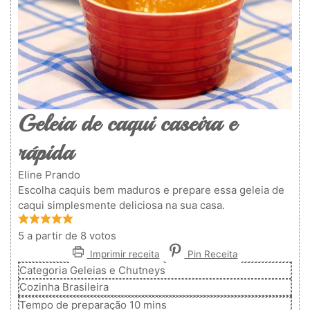
Geleia de caqui caseira e
rápida
Eline Prando
Escolha caquis bem maduros e prepare essa geleia de
caqui simplesmente deliciosa na sua casa.
5
a partir de
8
votos
Imprimir receita
Pin Receita
Categoria
Geleias e Chutneys
Cozinha
Brasileira
minutos
Tempo de preparação
10
mins