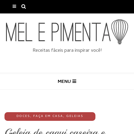
Receitas fáceis para inspirar você!
MENU
DOCES
,
FAÇA EM CASA
,
GELEIAS
Geleia de caqui caseira e