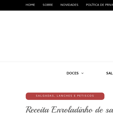
HOME
SOBRE
NOVIDADES
POLÍTICA DE PRI
DOCES
SA
SALGADAS
,
LANCHES E PETISCOS
Receita Enroladinho de s