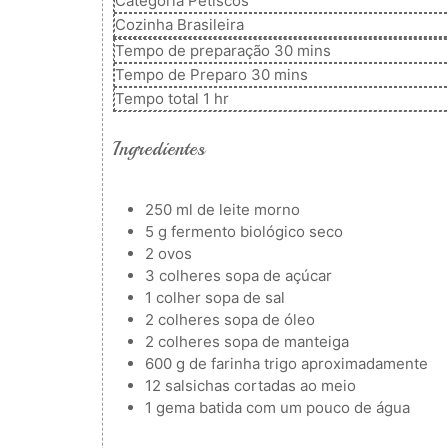
Categoria
Petiscos
Cozinha
Brasileira
minutos
Tempo de preparação
30
mins
minutos
Tempo de Preparo
30
mins
hora
Tempo total
1
hr
Ingredientes
250
ml
de leite morno
5
g
fermento biológico seco
2
ovos
3
colheres
sopa de açúcar
1
colher
sopa de sal
2
colheres
sopa de óleo
2
colheres
sopa de manteiga
600
g
de farinha trigo
aproximadamente
12
salsichas cortadas ao meio
1
gema batida com um pouco de água