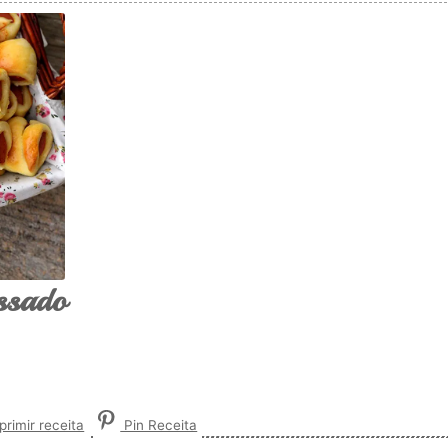
assado
rimir receita
Pin Receita