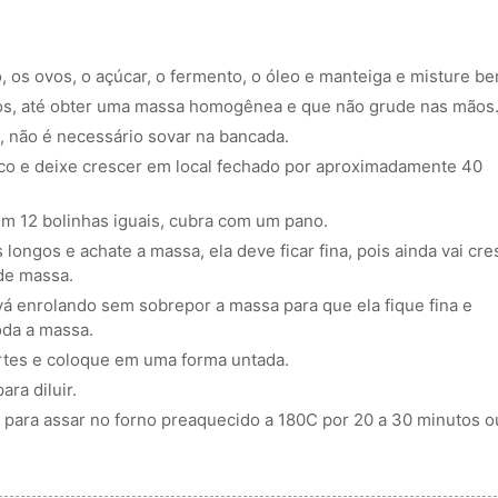
, os ovos, o açúcar, o fermento, o óleo e manteiga e misture be
ucos, até obter uma massa homogênea e que não grude nas mãos
, não é necessário sovar na bancada.
ico e deixe crescer em local fechado por aproximadamente 40
m 12 bolinhas iguais, cubra com um pano.
ongos e achate a massa, ela deve ficar fina, pois ainda vai cre
 de massa.
vá enrolando sem sobrepor a massa para que ela fique fina e
oda a massa.
rtes e coloque em uma forma untada.
ra diluir.
 para assar no forno preaquecido a 180C por 20 a 30 minutos o