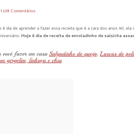
I
108 Comentários
 é dia de aprender a fazer essa receita que é a cara dos anos 90, ela 
niversário.
Hoje é dia de receita de enroladinho de salsicha assa
ra você fazer em casa
Salgadinho de queijo
,
Lascas de pol
com gergelim, linhaça e chia
.