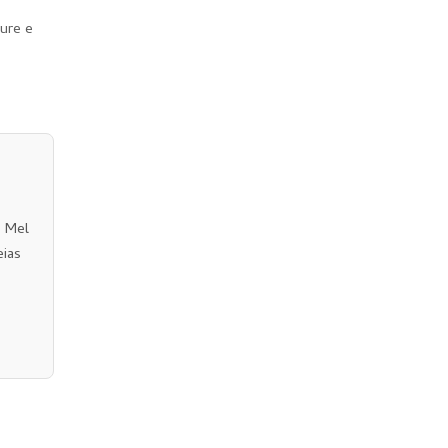
ture e
o Mel
eias