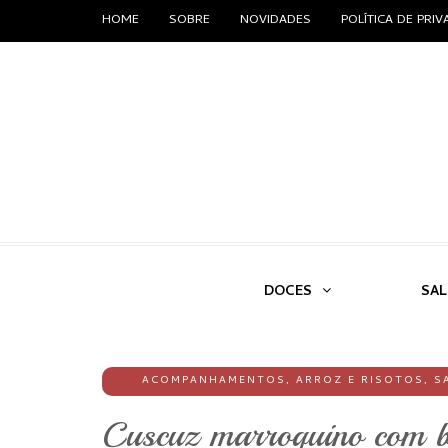
HOME
SOBRE
NOVIDADES
POLÍTICA DE PRI
DOCES
SA
ACOMPANHAMENTOS
,
ARROZ E RISOTOS
,
S
Cuscuz marroquino com b