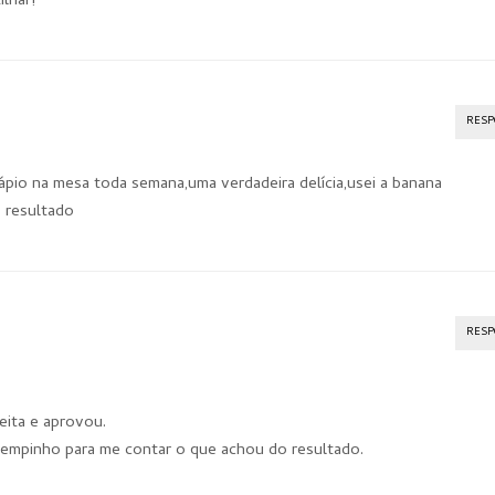
ilhar!
RES
ápio na mesa toda semana,uma verdadeira delícia,usei a banana
o resultado
RES
ita e aprovou.
tempinho para me contar o que achou do resultado.