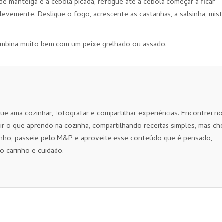
de manteiga e a cebola picada, refogue até a cebola começar a ficar
levemente. Desligue o fogo, acrescente as castanhas, a salsinha, mis
 combina muito bem com um peixe grelhado ou assado.
que ama cozinhar, fotografar e compartilhar experiências. Encontrei n
ir o que aprendo na cozinha, compartilhando receitas simples, mas ch
nho, passeie pelo M&P e aproveite esse conteúdo que é pensado,
o carinho e cuidado.