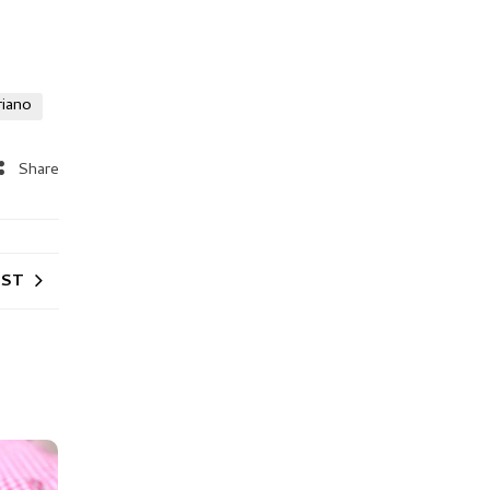
riano
Share
OST