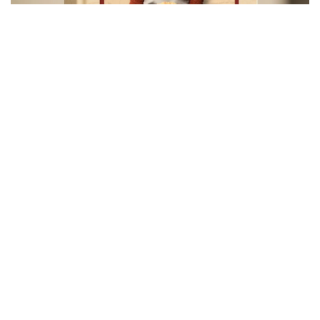
Home
Sobre
Novidades
Política de privacidade
Contato
TODAS AS FOTOS E TEXTOS SÃO DE PROPRIEDADE DO BLOG MEL E
PIMENTA, EXCETO QUANDO INDICADO.