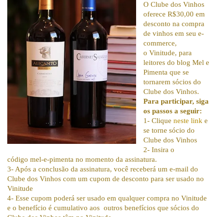
O Clube dos Vinhos
oferece R$30,00 em
desconto na compra
de vinhos em seu e-
commerce,
o Vinitude, para
leitores do blog Mel e
Pimenta que se
tornarem sócios do
Clube dos Vinhos.
Para participar, siga
os passos a seguir:
1- Clique
neste link
e
se torne sócio do
Clube dos Vinhos
2- Insira o
código mel-e-pimenta no momento da assinatura.
3- Após a conclusão da assinatura, você receberá um e-mail do
Clube dos Vinhos com um cupom de desconto para ser usado no
Vinitude
4- Esse cupom poderá ser usado em qualquer compra no Vinitude
e o benefício é cumulativo aos outros benefícios que sócios do