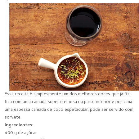
Essa receita é simplesmente um dos melhores doces que já fiz,
fica com uma camada super cremosa na parte inferior e por cima
uma espessa camada de coco espetacular, pode ser servido com
sorvete.
Ingredientes:
400 g de açúcar