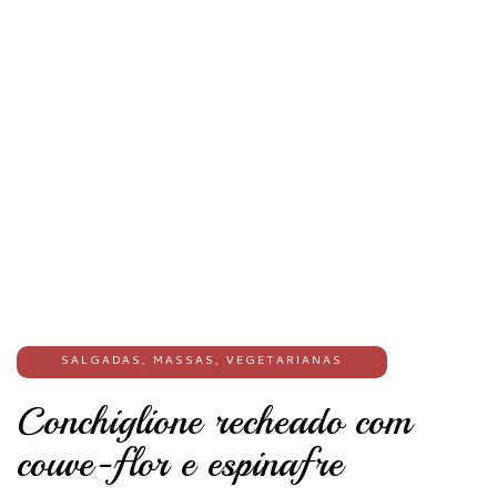
SALGADAS
,
MASSAS
,
VEGETARIANAS
Conchiglione recheado com
couve-flor e espinafre