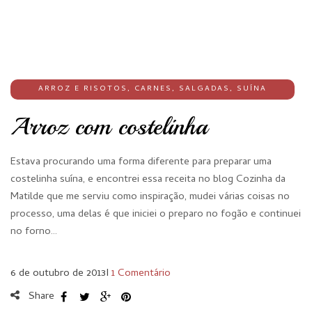
ARROZ E RISOTOS
,
CARNES
,
SALGADAS
,
SUÍNA
Arroz com costelinha
Estava procurando uma forma diferente para preparar uma
costelinha suína, e encontrei essa receita no blog Cozinha da
Matilde que me serviu como inspiração, mudei várias coisas no
processo, uma delas é que iniciei o preparo no fogão e continuei
no forno…
6 de outubro de 2013
I
1 Comentário
Share