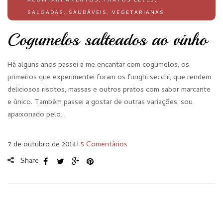
ACOMPANHAMENTOS
,
PRATOS LEVES
,
SALGADAS
,
SAUDÁVEIS
,
VEGETARIANAS
Cogumelos salteados ao vinho
Há alguns anos passei a me encantar com cogumelos, os
primeiros que experimentei foram os funghi secchi, que rendem
deliciosos risotos, massas e outros pratos com sabor marcante
e único. Também passei a gostar de outras variações, sou
apaixonado pelo…
7 de outubro de 2014
I
5 Comentários
Share