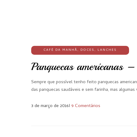
CAFÉ DA MANHÃ
,
DOCES
,
LANCHES
Panquecas americanas – S
Sempre que possível tenho feito panquecas americana
das panquecas saudáveis e sem farinha, mas algumas 
3 de março de 2016
I
9 Comentários