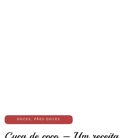
DOCES
,
PÃES DOCES
Cuca de coco – Um receita