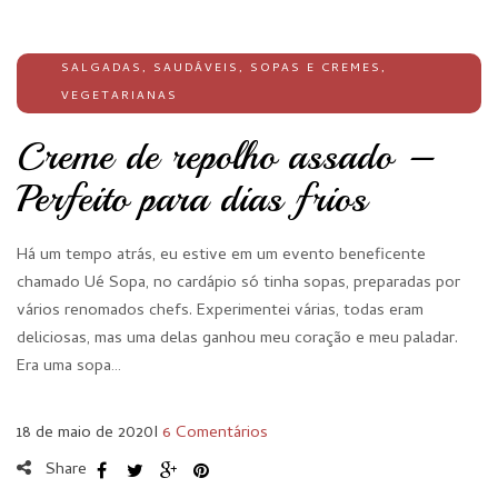
SALGADAS
,
SAUDÁVEIS
,
SOPAS E CREMES
,
VEGETARIANAS
Creme de repolho assado –
Perfeito para dias frios
Há um tempo atrás, eu estive em um evento beneficente
chamado Ué Sopa, no cardápio só tinha sopas, preparadas por
vários renomados chefs. Experimentei várias, todas eram
deliciosas, mas uma delas ganhou meu coração e meu paladar.
Era uma sopa…
18 de maio de 2020
I
6 Comentários
Share