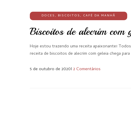
DOCES
,
BISCOITOS
,
CAFÉ DA MANHÃ
Biscoitos de alecrim com g
Hoje estou trazendo uma receita apaixonante! Todos 
receita de biscoitos de alecrim com geleia chega para
5 de outubro de 2020
I
2 Comentários