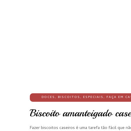
DOCES
,
BISCOITOS
,
ESPECIAIS
,
FAÇA EM CA
Biscoito amanteigado casei
Fazer biscoitos caseiros é uma tarefa tão fácil que n