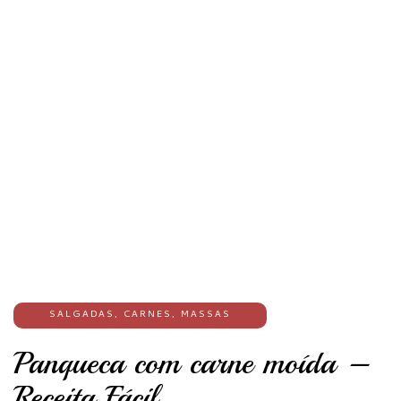
SALGADAS
,
CARNES
,
MASSAS
Panqueca com carne moída –
Receita Fácil