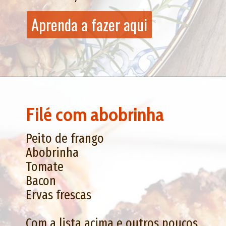
Aprenda a fazer aqui
Aprenda a fazer aqui
Filé com abobrinha
Peito de frango
Abobrinha
Tomate
Bacon
Ervas frescas
Com a lista acima e outros poucos