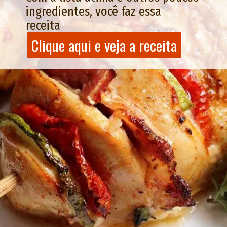
ingredientes, você faz essa
receita
Clique aqui e veja a receita
Clique aqu
i
e veja a receita