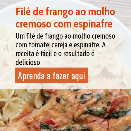
Filé de frango ao molho
cremoso com espinafre
Um filé de frango ao molho cremoso
com tomate-cereja e espinafre. A
receita é fácil e o resultado é
delicioso
Aprenda a fazer aqui
Aprenda a fazer aqui