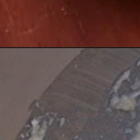
Opening
https://melepimenta.com/pao-de-coco-fofinho/